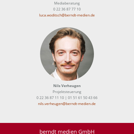
Mediaberatung
0 22 36 87 77 10
luca.woditsch@berndt-medien.de
Nils Verheugen
Projektsteuerung
0 22 36 87 11 10 | 01 51 61 50 43 66
nils.verheugen@berndt-medien.de
berndt medien GmbH